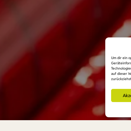
Um dir ein o
Geräteinfor
Technologie
auf dieser 
zurückziehs
Akz