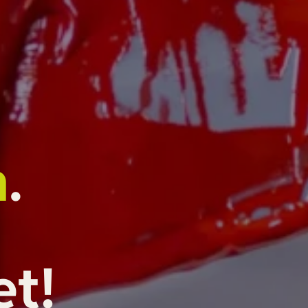
h
.
et!