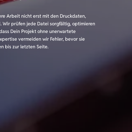
re Arbeit nicht erst mit den Druckdaten,
. Wir prüfen jede Datei sorgfältig, optimieren
 dass Dein Projekt ohne unerwartete
pertise vermeiden wir Fehler, bevor sie
n bis zur letzten Seite.